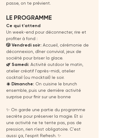
passe, on te prévient.
LE PROGRAMME
Ce qui t'attend
Un week-end pour déconnecter, rire et 
profiter à fond :
🎲 Vendredi soir:
 Accueil, cérémonie de 
déconnexion, dîner convivial, jeux de 
société pour briser la glace.
🌿 Samedi:
 Activité outdoor le matin, 
atelier créatif l'après-midi, atelier 
cocktail (ou mocktail) le soir.
☀️ Dimanche:
 On cuisine le brunch 
ensemble, puis une dernière activité 
surprise pour finir sur une bonne 
✨ On garde une partie du programme 
secrète pour préserver la magie. Et si 
une activité ne te tente pas, pas de 
pression, rien n'est obligatoire. C'est 
aussi ça, l'esprit Refresh. ✨