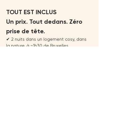
TOUT EST INCLUS
Un prix. Tout dedans. Zéro 
prise de tête.
✔ 2 nuits dans un logement cosy, dans 
la nature, à ~1h30 de Bruxelles 
✔ Tous les repas  
✔ Toutes les activités 
✔ Déconnexion totale 
Le lieu exact est révélé après 
réservation. Ce qu'on peut dire : c'est 
vert, c'est cosy, et ça fait du bien rien 
qu'en arrivant.
Billets