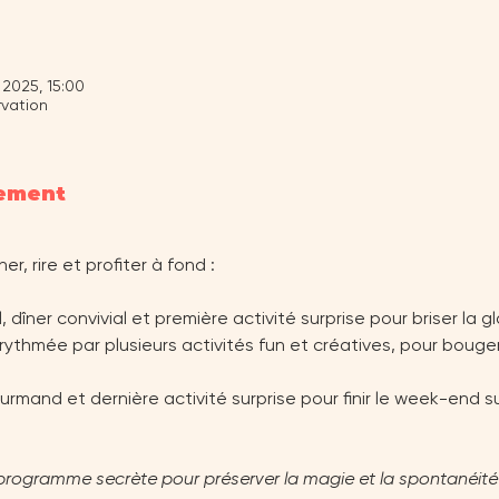
 2025, 15:00
vation
nement
, rire et profiter à fond :
l, dîner convivial et première activité surprise pour briser la g
rythmée par plusieurs activités fun et créatives, pour bouger, r
ourmand et dernière activité surprise pour finir le week-end s
rogramme secrète pour préserver la magie et la spontanéité — 