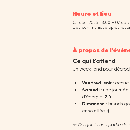
Heure et lieu
05 déc. 2025, 18:00 – 07 déc.
Lieu communiqué après réser
À propos de l'évé
Ce qui t’attend
Un week-end pour décrocher
Vendredi soir
 : accuei
Samedi
 : une journée 
d’énergie 🎨🎯
Dimanche
 : brunch g
ensoleillée ☀️
✨ 
On garde une partie du p