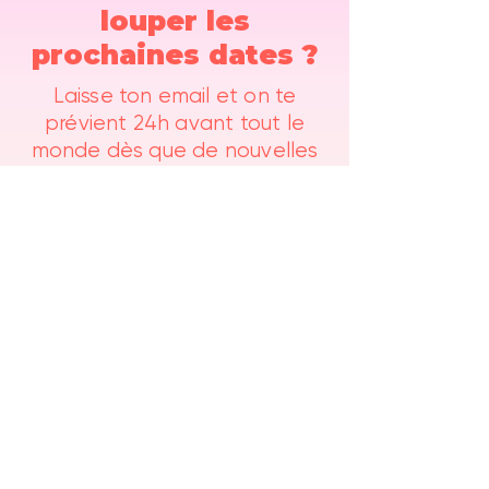
louper les
prochaines dates ?
Laisse ton email et on te
prévient 24h avant tout le
monde dès que de nouvelles
dates sortent.
Obtenir le lien 24h avant
Contact
info@refresh-weekend.com